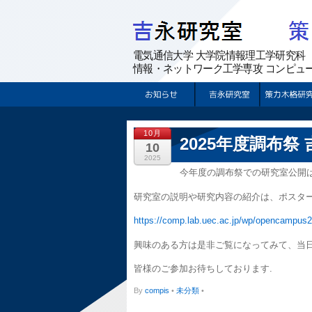
10月
2025年度調布祭
10
2025
今年度の調布祭での研究室公開は2
研究室の説明や研究内容の紹介は、ポスタ
https://comp.lab.uec.ac.jp/wp/opencampus
興味のある方は是非ご覧になってみて、当日
皆様のご参加お待ちしております.
By
compis
•
未分類
•