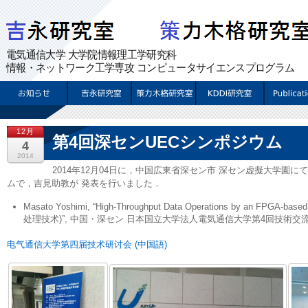
12月
第4回深センUECシンポジウム
4
2014
2014年12月04日に，中国広東省深セン市 深セン虚擬大学園に
ムで，吉見助教が 発表を行いました．
Masato Yoshimi, “High-Throughput Data Operations by an FPGA-base
处理技术)”, 中国・深セン 日本国立大学法人電気通信大学第4回技術交流会資料, 
电气通信大学第四届技术研讨会 (中国語)