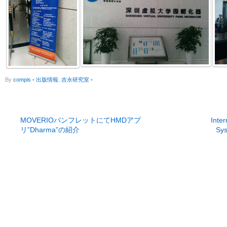
By
compis
•
出版情報
,
吉永研究室
•
MOVERIOパンフレットにてHMDアプ
Inte
リ”Dharma”の紹介
Sys